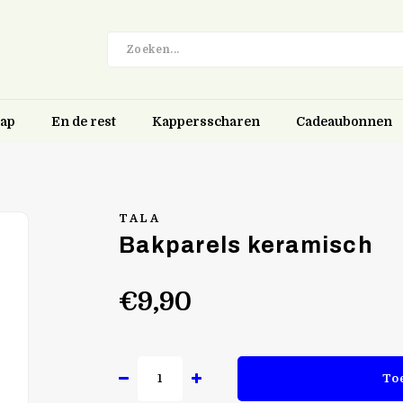
hap
En de rest
Kappersscharen
Cadeaubonnen
TALA
Bakparels keramisch
€9,90
To