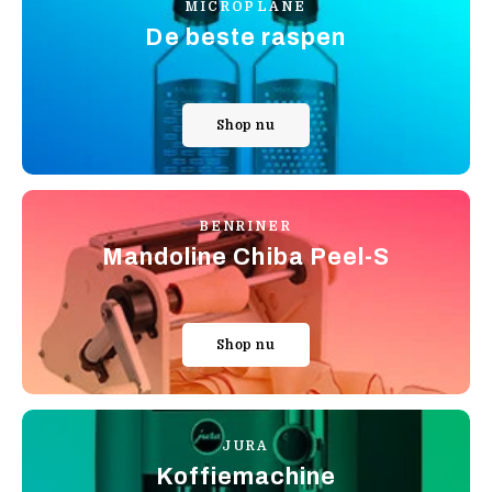
MICROPLANE
De beste raspen
Shop nu
BENRINER
Mandoline Chiba Peel-S
Shop nu
JURA
Koffiemachine