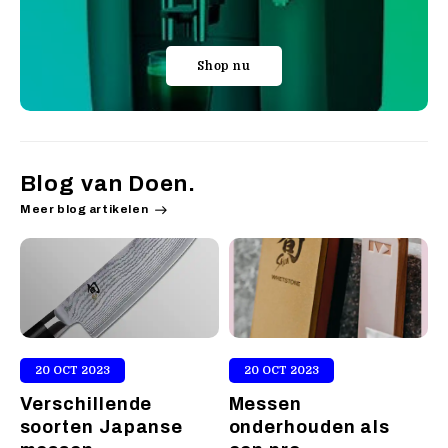
Shop nu
Blog van Doen.
Meer blog artikelen
20 OCT 2023
20 OCT 2023
Verschillende
Messen
V
soorten Japanse
onderhouden als