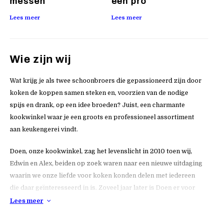
messen
een pro
Lees meer
Lees meer
L
Wie zijn wij
Wat krijg je als twee schoonbroers die gepassioneerd zijn door
koken de koppen samen steken en, voorzien van de nodige
spijs en drank, op een idee broeden? Juist, een charmante
kookwinkel waar je een groots en professioneel assortiment
aan keukengerei vindt.
Doen, onze kookwinkel, zag het levenslicht in 2010 toen wij,
Edwin en Alex, beiden op zoek waren naar een nieuwe uitdaging
waarin we onze liefde voor koken konden delen met iedereen
die daar geïnteresseerd in is. Zoveel jaar later is Doen er voor
iedereen: kleine chefs die hun eerste stappen in de keuken
Lees meer
zetten, grote chefs die hun strepen verdiend hebben, mama - en