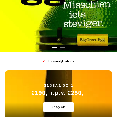
Persoonlijk advies
GLOBAL GZ-2
€199,- i.p.v. €269,-
Shop nu