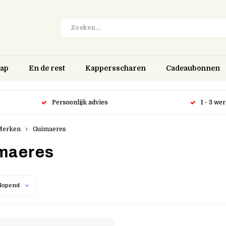
hap
En de rest
Kappersscharen
Cadeaubonnen
Persoonlijk advies
1 - 3 we
Merken
Guimaeres
maeres
lopend