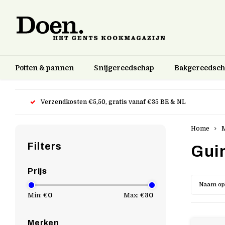
Potten & pannen
Snijgereedschap
Bakgereedsc
Verzendkosten €5,50, gratis vanaf €35 BE & NL
Home
Filters
Gui
Prijs
Naam op
Min: €
0
Max: €
30
Merken