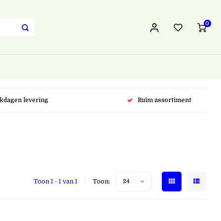
0
rkdagen levering
Ruim assortiment
Toon 1 - 1 van 1
Toon:
24