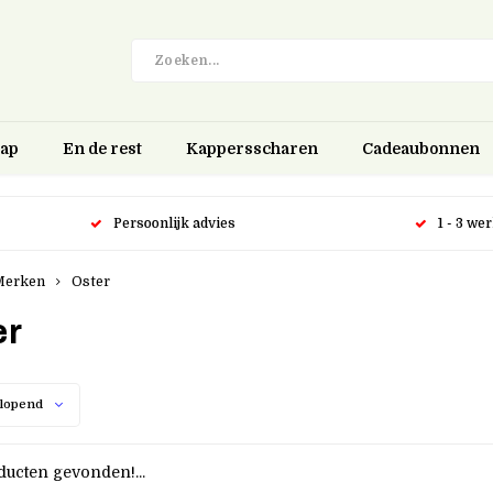
hap
En de rest
Kappersscharen
Cadeaubonnen
Persoonlijk advies
1 - 3 we
Merken
Oster
er
lopend
ucten gevonden!...