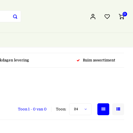
0
rkdagen levering
Ruim assortiment
Toon 1 - 0 van 0
Toon:
24