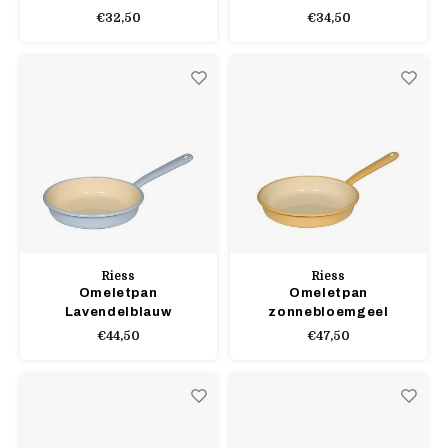
lavendelblauw
Pastelgroen
€32,50
€34,50
Riess
Riess
Omeletpan
Omeletpan
Lavendelblauw
zonnebloemgeel
€44,50
€47,50