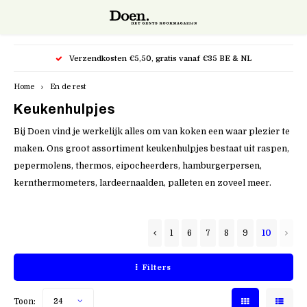
Hoofdmenu / snijgereedschap
Hoofdmenu / potten & pannen
Hoofdmenu / kappersscharen
Verzendkosten €5,50, gratis vanaf €35 BE & NL
Snijgereedschap
Potten & pannen
Kappersscharen
Home
En de rest
Keukenhulpjes
Bakpannen
Keukenmessen
Kasho XP
Bij Doen vind je werkelijk alles om van koken een waar plezier te
Cocotte
Mandolines en raspen
Kasho Silver
maken. Ons groot assortiment keukenhulpjes bestaat uit raspen,
pepermolens, thermos, eipocheerders, hamburgerpersen,
Kookpotten
Accessoires
Kasho Design Master
kernthermometers, lardeernaalden, palleten en zoveel meer.
Specialiteiten
Razors Scheermes
1
6
7
8
9
10
Filters
Toon:
24