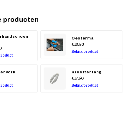
e producten
rhandschoen
Oestermal
€13,50
0
Bekijk product
product
tenvork
Kreeftentang
€17,50
product
Bekijk product