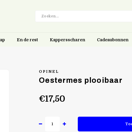
hap
En de rest
Kappersscharen
Cadeaubonnen
OPINEL
Oestermes plooibaar
€17,50
To