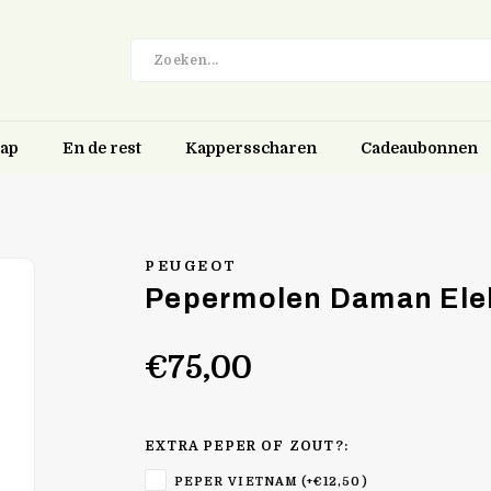
hap
En de rest
Kappersscharen
Cadeaubonnen
PEUGEOT
Pepermolen Daman Ele
€75,00
EXTRA PEPER OF ZOUT?:
PEPER VIETNAM (+€12,50)