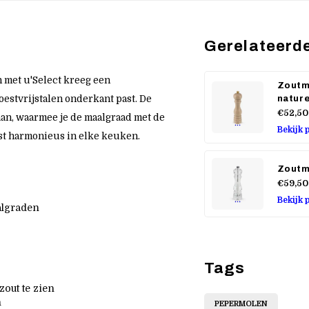
Gerelateerd
 met u'Select kreeg een
Zoutm
nature
oestvrijstalen onderkant past. De
€52,50
aan, waarmee je de maalgraad met de
Bekijk 
ast harmonieus in elke keuken.
Zoutm
€59,50
Bekijk 
algraden
Tags
out te zien
n
PEPERMOLEN