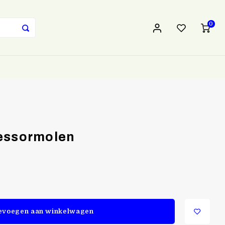
0
cessormolen
evoegen aan winkelwagen