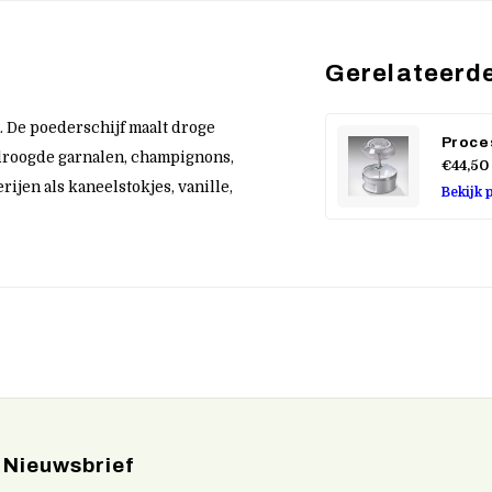
Gerelateerd
. De poederschijf maalt droge
Proce
edroogde garnalen, champignons,
€44,50
ijen als kaneelstokjes, vanille,
Bekijk 
Nieuwsbrief