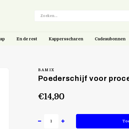
hap
En de rest
Kappersscharen
Cadeaubonnen
BAMIX
Poederschijf voor pro
€14,90
To