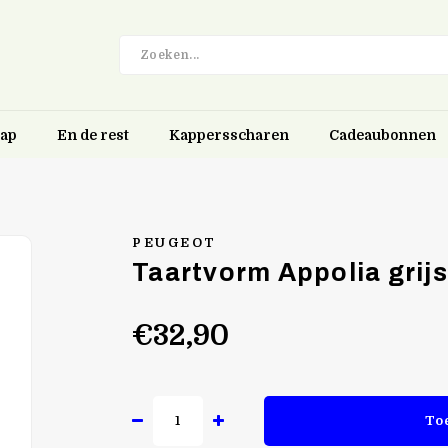
hap
En de rest
Kappersscharen
Cadeaubonnen
PEUGEOT
Taartvorm Appolia grijs
€32,90
To