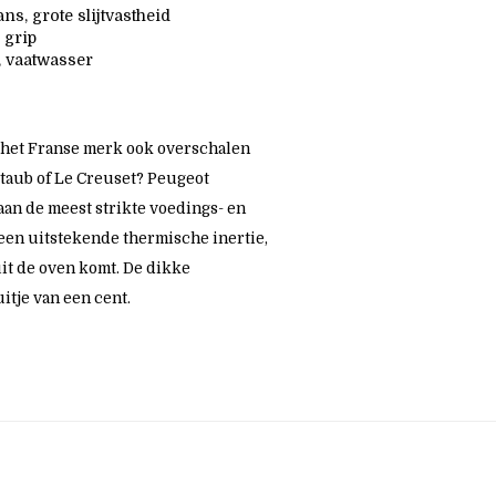
s, grote slijtvastheid
 grip
, vaatwasser
t het Franse merk ook overschalen
Staub of Le Creuset? Peugeot
n de meest strikte voedings- en
en uitstekende thermische inertie,
uit de oven komt. De dikke
tje van een cent.