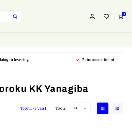
0
rkdagen levering
Ruim assortiment
oroku KK Yanagiba
Toon 1 - 1 van 1
Toon:
24