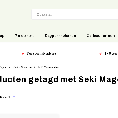
hap
En de rest
Kappersscharen
Cadeaubonnen
Persoonlijk advies
1 - 3 we
Tags
Seki Magoroku KK Yanagiba
ducten getagd met Seki Mag
lopend