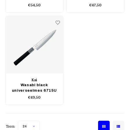
€54,50
€47,50
Kai
Wasabi black
universeelmes 6715U
€49,50
Toon:
24