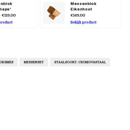
nblok
Messenblok
shape'
Eikenhout
€119,00
€149,00
0
product
Bekijk product
OKSMES
MESSENSET
STAALSOORT: CROMOVASTAAL