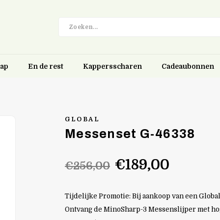
hap
En de rest
Kappersscharen
Cadeaubonnen
GLOBAL
Messenset G-46338
€189,00
€256,00
Tijdelijke Promotie: Bij aankoop van een Globa
Ontvang de MinoSharp-3 Messenslijper met ho