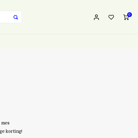
0
l mes
ge korting!