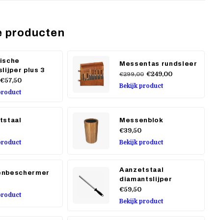
e producten
ische
Messentas rundsleer
lijper plus 3
€249,00
€299,00
€57,50
Bekijk product
product
tstaal
Messenblok
€39,50
product
Bekijk product
Aanzetstaal
nbeschermer
diamantslijper
€59,50
product
Bekijk product