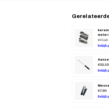
Gerelateerd
keram
waters
€77,50
Bekijk 
Aanze
€22,50
Bekijk 
Messe
€7,90
Bekijk 