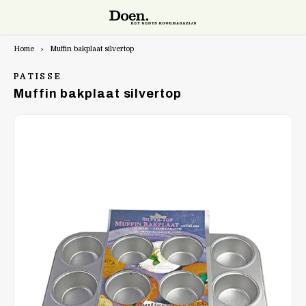
Home
Muffin bakplaat silvertop
Hoofdmenu / snijgereedschap
Hoofdmenu / potten & pannen
Hoofdmenu / kappersscharen
Snijgereedschap
Potten & pannen
Kappersscharen
PATISSE
Muffin bakplaat silvertop
Bakpannen
Keukenmessen
Kasho XP
Cocotte
Mandolines en raspen
Kasho Silver
Kookpotten
Accessoires
Kasho Design Master
Specialiteiten
Razors Scheermes