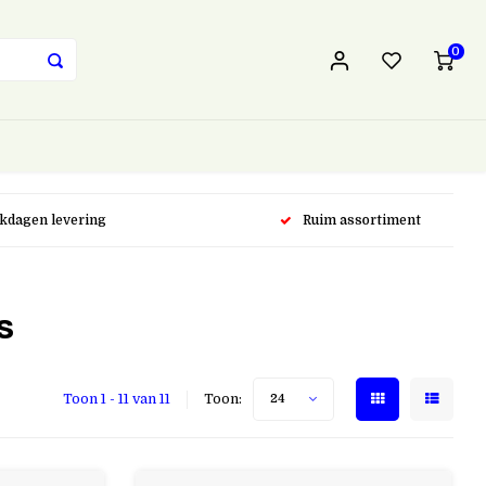
0
rkdagen levering
Ruim assortiment
s
Toon 1 - 11 van 11
Toon:
24