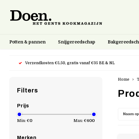
Potten & pannen
Snijgereedschap
Bakgereedsc
Verzendkosten €5,50, gratis vanaf €35 BE & NL
Home
Filters
Pro
Prijs
Naam op
Min: €
0
Max: €
400
Merken