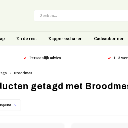
hap
En de rest
Kappersscharen
Cadeaubonnen
Persoonlijk advies
1 - 3 we
Tags
Broodmes
ducten getagd met Broodme
lopend