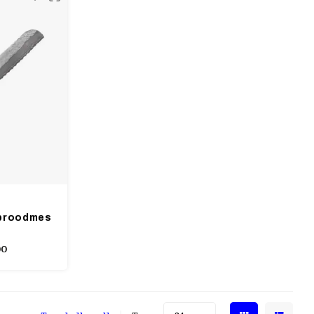
 broodmes
00