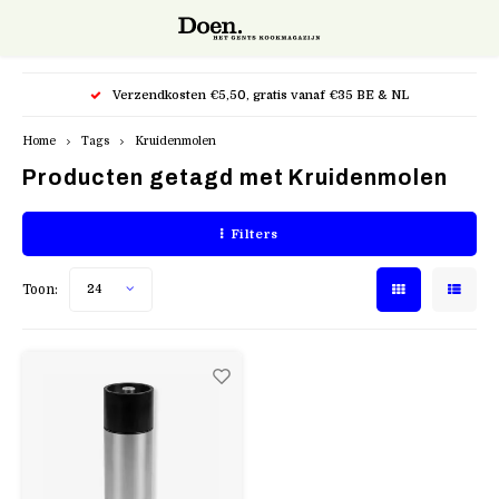
Hoofdmenu / snijgereedschap
Hoofdmenu / potten & pannen
Hoofdmenu / kappersscharen
Verzendkosten €5,50, gratis vanaf €35 BE & NL
Snijgereedschap
Potten & pannen
Kappersscharen
Home
Tags
Kruidenmolen
Producten getagd met Kruidenmolen
Bakpannen
Keukenmessen
Kasho XP
Filters
Cocotte
Mandolines en raspen
Kasho Silver
Toon:
24
Kookpotten
Accessoires
Kasho Design Master
Specialiteiten
Razors Scheermes