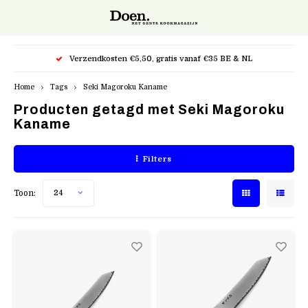
Hoofdmenu / snijgereedschap
Hoofdmenu / potten & pannen
Hoofdmenu / kappersscharen
Verzendkosten €5,50, gratis vanaf €35 BE & NL
Snijgereedschap
Potten & pannen
Kappersscharen
Home
Tags
Seki Magoroku Kaname
Producten getagd met Seki Magoroku
Bakpannen
Keukenmessen
Kasho XP
Kaname
Cocotte
Mandolines en raspen
Kasho Silver
Filters
Kookpotten
Accessoires
Kasho Design Master
Toon:
24
Specialiteiten
Razors Scheermes