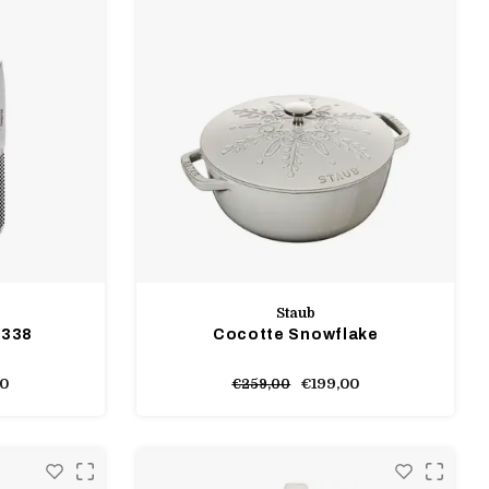
Staub
6338
Cocotte Snowflake
00
€199,00
€259,00