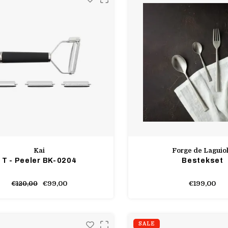
Kai
Forge de Laguio
T - Peeler BK-0204
Bestekset
€99,00
€199,00
€120,00
SALE