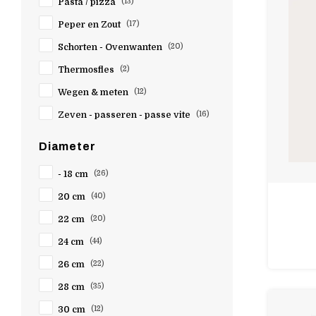
Pasta / pizza
(13)
TFA
Peper en Zout
(17)
Tala
Schorten - Ovenwanten
(20)
Tellier
Thermosfles
(2)
Triangel
Vin Bouquet
Wegen & meten
(12)
Wartmann
Zeven - passeren - passe vite
(16)
Weis
Diameter
Westmark
- 18 cm
(26)
Witloft
20 cm
(40)
Zassenhaus
Zena
22 cm
(20)
Zwilling
24 cm
(44)
26 cm
(22)
28 cm
(35)
30 cm
(12)