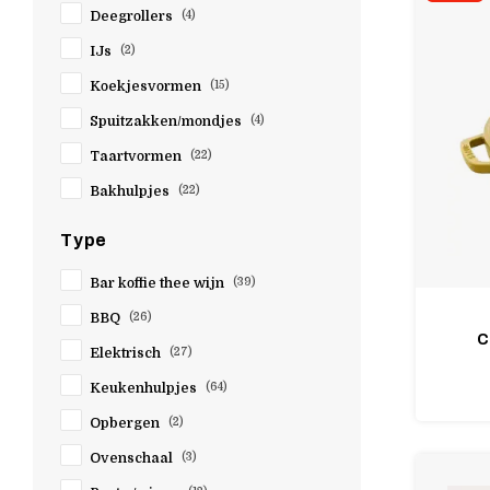
OXO
Deegrollers
(4)
Olipac
IJs
(2)
Opinel
Koekjesvormen
(15)
Patisse
Spuitzakken/mondjes
(4)
Perfex
Taartvormen
(22)
Peugeot
Bakhulpjes
(22)
Point-Virgule
Type
Pulltex
Riess
Bar koffie thee wijn
(39)
Robert Herder
BBQ
(26)
Rösle
C
Elektrisch
(27)
Sage
Keukenhulpjes
(64)
Scanpan
Opbergen
(2)
Stanley
Ovenschaal
(3)
Staub