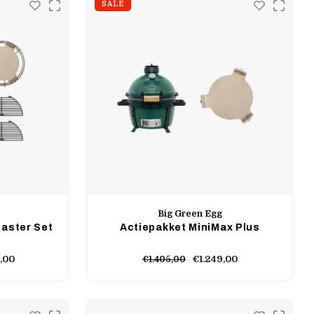
SALE
Big Green Egg
Master Set
Actiepakket MiniMax Plus
,00
€1.249,00
€1.405,00