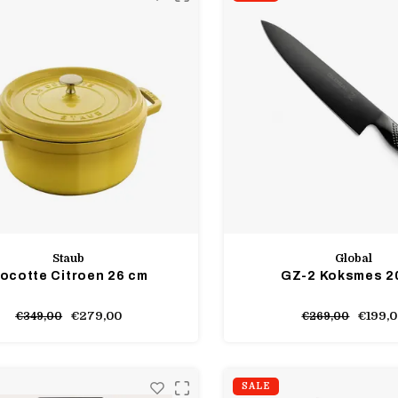
Staub
Global
ocotte Citroen 26 cm
GZ-2 Koksmes 2
€279,00
€199,
€349,00
€269,00
SALE