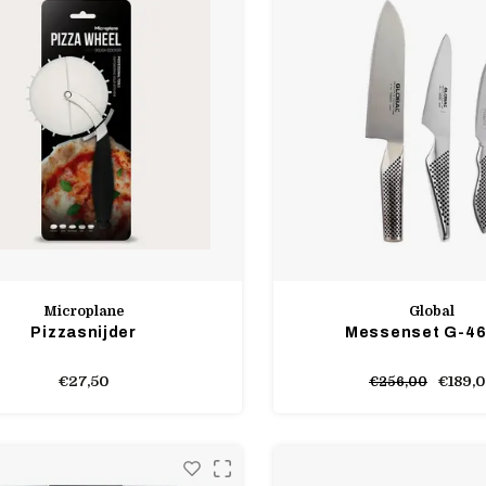
Microplane
Global
Pizzasnijder
Messenset G-4
€27,50
€189,
€256,00