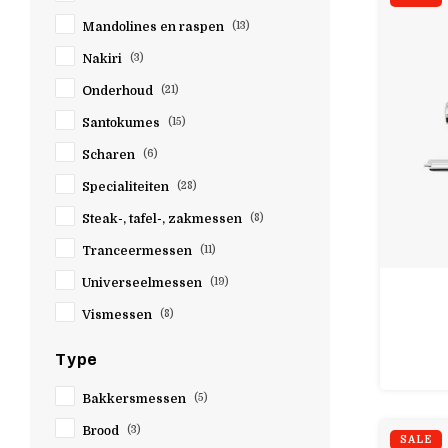
Jura
Mandolines en raspen
(13)
Kai
Nakiri
(3)
Kasho - Kai
Onderhoud
(21)
Kilner
Santokumes
(15)
KitchenAid
Scharen
(6)
Kuhn Rikon
Le Creuset
Specialiteiten
(28)
Lékué
Steak-, tafel-, zakmessen
(8)
Mastrad
Tranceermessen
(11)
Mauviel
Universeelmessen
(19)
Microplane
Vismessen
(8)
Millecroquettes
Type
Miyabi
Nogent
Bakkersmessen
(5)
Now Designs
Brood
(3)
SALE