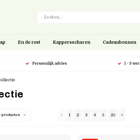
hap
En de rest
Kappersscharen
Cadeaubonnen
Persoonlijk advies
1 - 3 we
ollectie
ectie
1
2
3
4
5
25
 producten