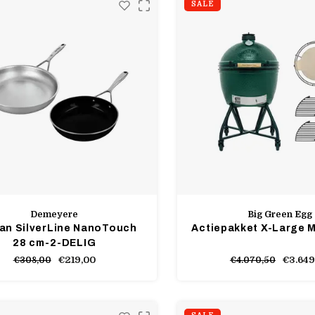
SALE
Demeyere
Big Green Egg
an SilverLine NanoTouch
Actiepakket X-Large 
28 cm-2-DELIG
€219,00
€3.649
€308,00
€4.070,50