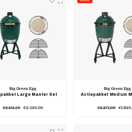
SALE
Big Green Egg
Big Green Egg
epakket Large Master Set
Actiepakket Medium M
€2.549,00
€1.849
€2.851,50
€2.271,00