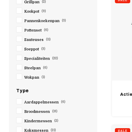
SALE
Doen.
Grillpan
(2)
Dualit
Kookpot
(9)
Escali
Pannenkoekenpan
(3)
Filt
Pottenset
(6)
Foodsaver
Sauteuses
(11)
Forge de Laguiole
Soeppot
(3)
Gefu
Specialiteiten
(22)
Global
Steelpan
(6)
Gobel
Wokpan
(1)
Guimaeres
I-ron
Type
Acti
Imperia
Aardappelmessen
(6)
Ioxio
Broodmessen
(13)
Isi
Kindermessen
(2)
Joi
Koksmessen
(21)
SALE