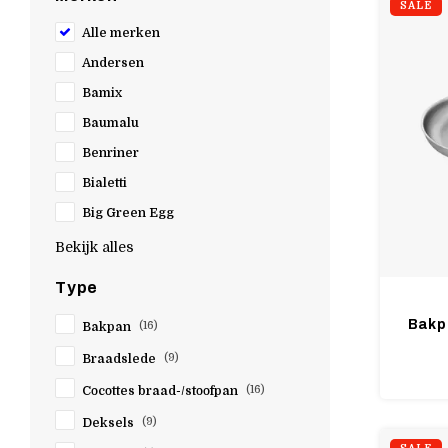
SALE
Alle merken
Andersen
Bamix
Baumalu
Benriner
Bialetti
Big Green Egg
Bron Coucke
Bekijk alles
CDN
Type
Combekk
Bakp
Bakpan
(16)
Cookut
Braadslede
(9)
Cuisipro
Cocottes braad-/stoofpan
(16)
De Buyer
Demeyere
Deksels
(9)