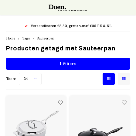
Hoofdmenu / snijgereedschap
Hoofdmenu / potten & pannen
Hoofdmenu / kappersscharen
Verzendkosten €5,50, gratis vanaf €35 BE & NL
Snijgereedschap
Potten & pannen
Kappersscharen
Home
Tags
Sauteerpan
Producten getagd met Sauteerpan
Bakpannen
Keukenmessen
Kasho XP
Filters
Cocotte
Mandolines en raspen
Kasho Silver
Toon:
24
Kookpotten
Accessoires
Kasho Design Master
Specialiteiten
Razors Scheermes